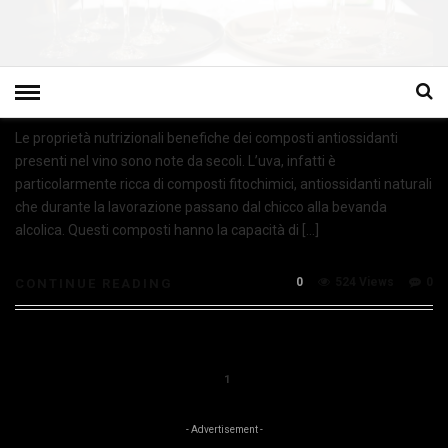
Le proprietà nutrizionali benefiche dei composti antiossidanti
presenti nel vino sono note da secoli. L’uva, infatti è
particolarmente ricca di composti fitochimici, antiossidanti naturali
che durante la lavorazione passano dal chicco alla bevanda
alcolica. Questi composti hanno la capacità di […]
0
524 Views
0
CONTINUE READING
1
- Advertisement -