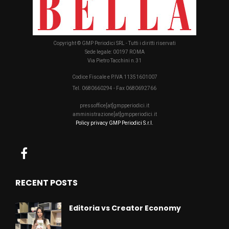
Copyright © GMP Periodici SRL - Tutti i diritti riservati
Sede legale: 00197 ROMA
Via Pietro Tacchini n.31
Codice Fiscale e P.IVA 11351601007
Tel. 0680660294 - Fax 0680692766
pressoffice[at]gmpperiodici.it
amministrazione[at]gmpperiodici.it
Policy privacy GMP Periodici S.r.l.
RECENT POSTS
Editoria vs Creator Economy