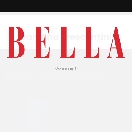
HOME
» CAROLINA CRESCENTINI
carolina crescentini
- Advertisement -
: sogni di maternità