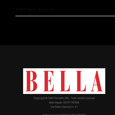
CONTINUE READING
Copyright © GMP Periodici SRL - Tutti i diritti riservati
Sede legale: 00197 ROMA
Via Pietro Tacchini n.31