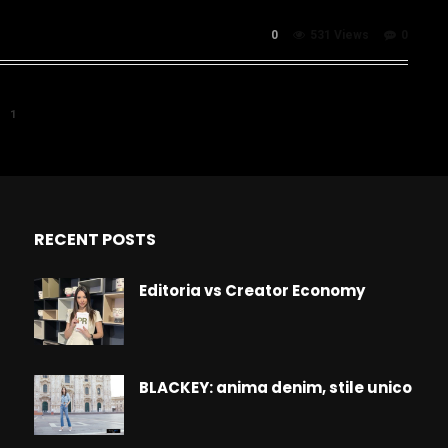
0
531 Views
0
1
RECENT POSTS
Editoria vs Creator Economy
BLACKEY: anima denim, stile unico