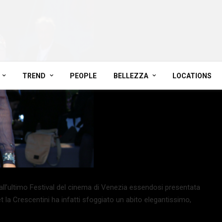
TREND
PEOPLE
BELLEZZA
LOCATIONS
 all’ultimo Festival del cinema di Venezia essendosi presentata
la Crescentini ha infatti sfoggiato un abito elegantissimo,