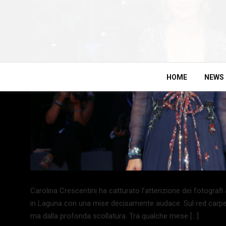
HOME
NEWS
Carolina Crescentini ha catturato l’attenzione dei fotografi
in Laguna con una mise decisamente audace. Sul red carpet 
ma dalla profonda scollatura. Tra qualche mese […]