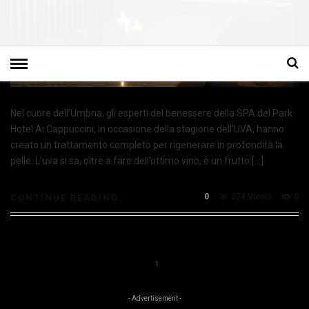
Nel cuore dell’Umbria, gli esperti del benessere della SPA del Park
Hotel Ai Cappuccini, in occasione della stagione dell’UVA, hanno
creato un trattamento completo per rigenerare in profondità la
pelle. L’uva si sa, oltre a fare dell’ottimo vino, è un frutto […]
0
274 Views
0
CONTINUE READING
1
- Advertisement -