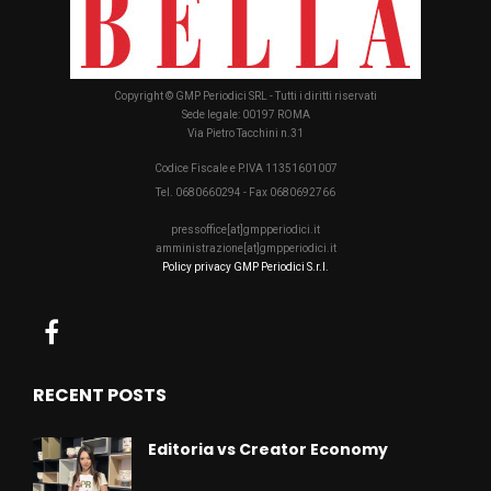
Copyright © GMP Periodici SRL - Tutti i diritti riservati
Sede legale: 00197 ROMA
Via Pietro Tacchini n.31
Codice Fiscale e P.IVA 11351601007
Tel. 0680660294 - Fax 0680692766
pressoffice[at]gmpperiodici.it
amministrazione[at]gmpperiodici.it
Policy privacy GMP Periodici S.r.l.
RECENT POSTS
Editoria vs Creator Economy