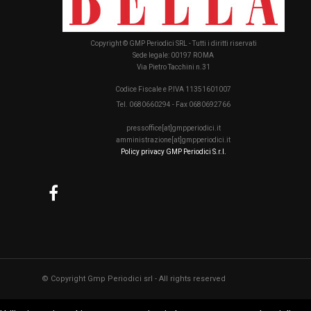
Copyright © GMP Periodici SRL - Tutti i diritti riservati
Sede legale: 00197 ROMA
Via Pietro Tacchini n.31
Codice Fiscale e P.IVA 11351601007
Tel. 0680660294 - Fax 0680692766
pressoffice[at]gmpperiodici.it
amministrazione[at]gmpperiodici.it
Policy privacy GMP Periodici S.r.l.
© Copyright Gmp Periodici srl - All rights reserved