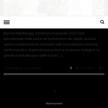
Biomed Hairtherapy, il brand professionale SOCO Spa
specializzato nella cura e nel trattamento dei capelli, arriva in
salone completamente rinnovato nelle formulazioni e nel look,
confermando e ribadendo la sua storica vocazione biologica. La
grande novità alla base delle nuove […]
0
1.1K Views
0
CONTINUE READING
1
- Advertisement -