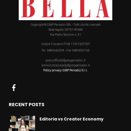
Copyright © GMP Periodici SRL - Tutti i diritti riservati
Sede legale: 00197 ROMA
Via Pietro Tacchini n.31
Codice Fiscale e P.IVA 11351601007
Tel. 0680660294 - Fax 0680692766
pressoffice[at]gmpperiodici.it
amministrazione[at]gmpperiodici.it
Policy privacy GMP Periodici S.r.l.
RECENT POSTS
Editoria vs Creator Economy