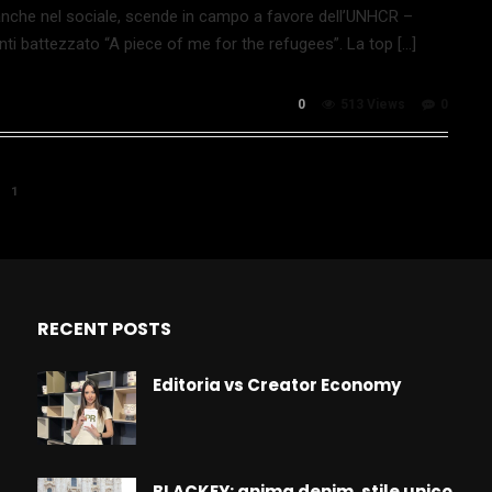
 anche nel sociale, scende in campo a favore dell’UNHCR –
ti battezzato “A piece of me for the refugees”. La top […]
0
513 Views
0
1
RECENT POSTS
Editoria vs Creator Economy
BLACKEY: anima denim, stile unico