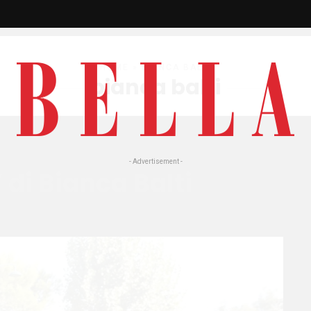
HOME
» BIANCA BALTI
bianca balti
- Advertisement -
 di Bianca Balti