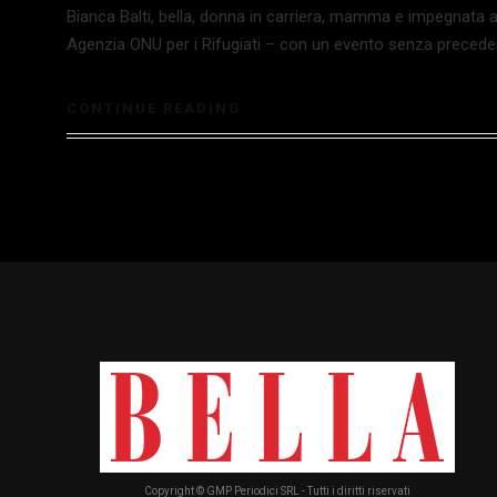
Bianca Balti, bella, donna in carriera, mamma e impegnata
Agenzia ONU per i Rifugiati – con un evento senza preceden
CONTINUE READING
Copyright © GMP Periodici SRL - Tutti i diritti riservati