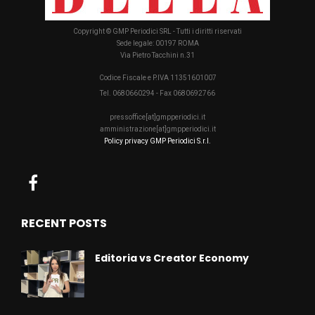
Copyright © GMP Periodici SRL - Tutti i diritti riservati
Sede legale: 00197 ROMA
Via Pietro Tacchini n.31
Codice Fiscale e P.IVA 11351601007
Tel. 0680660294 - Fax 0680692766
pressoffice[at]gmpperiodici.it
amministrazione[at]gmpperiodici.it
Policy privacy GMP Periodici S.r.l.
RECENT POSTS
Editoria vs Creator Economy