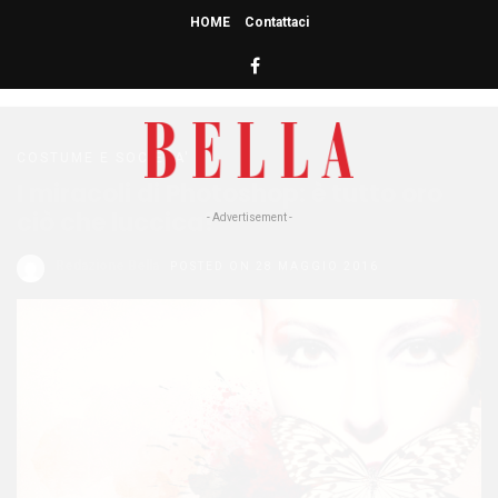
HOME
Contattaci
HOME
» BELLA
bella
COSTUME E SOCIETA'
I miracoli di Photoshop: è tutto oro
ciò che luccica?
- Advertisement -
Redazione Bella
POSTED ON 28 MAGGIO 2016