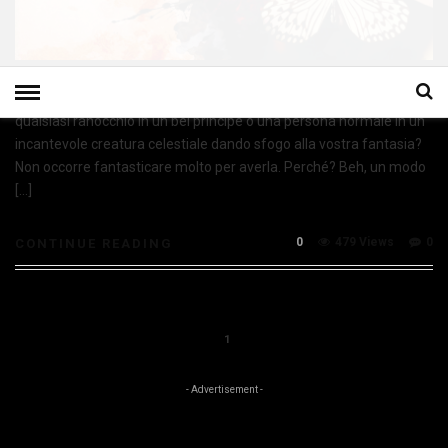
Vi piacerebbe avere una bacchetta magica in grado di trasformare
qualsiasi ranocchio in un bel principe o una persona normale in un
incantevole creatura celestiale dando sfogo alla vostra fantasia?
Non occorre fantasticare molto per averla. Perché? Beh, un modo
[…]
0
479 Views
0
CONTINUE READING
1
- Advertisement -