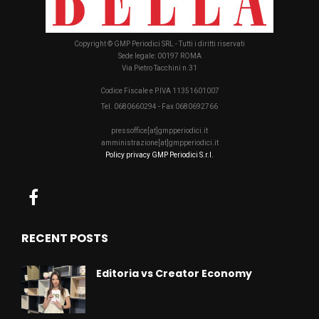
Copyright © GMP Periodici SRL - Tutti i diritti riservati
Sede legale: 00197 ROMA
Via Pietro Tacchini n.31
Codice Fiscale e P.IVA 11351601007
Tel. 0680660294 - Fax 0680692766
pressoffice[at]gmpperiodici.it
amministrazione[at]gmpperiodici.it
Policy privacy GMP Periodici S.r.l.
RECENT POSTS
Editoria vs Creator Economy