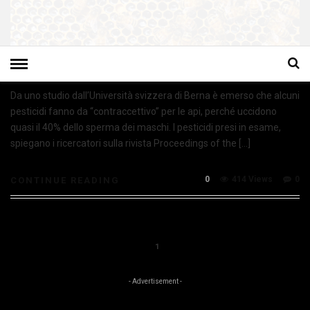
Da uno studio dall’Università svizzera di Berna è emerso che alcuni
pesticidi fanno da “contraccettivo” per le api, perché uccidono
quasi il 40% dello sperma dei maschi. I pesticidi presi in esame,
spiegano i ricercatori sulla rivista Proceedings of the […]
0
414 Views
0
CONTINUE READING
1
- Advertisement -