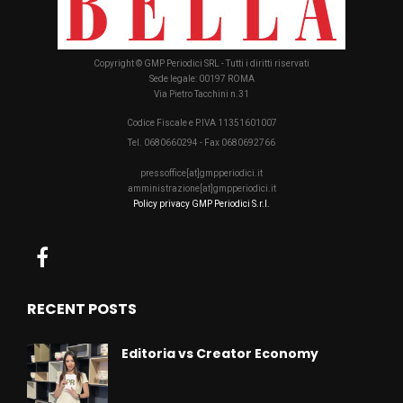
Copyright © GMP Periodici SRL - Tutti i diritti riservati
Sede legale: 00197 ROMA
Via Pietro Tacchini n.31
Codice Fiscale e P.IVA 11351601007
Tel. 0680660294 - Fax 0680692766
pressoffice[at]gmpperiodici.it
amministrazione[at]gmpperiodici.it
Policy privacy GMP Periodici S.r.l.
RECENT POSTS
Editoria vs Creator Economy