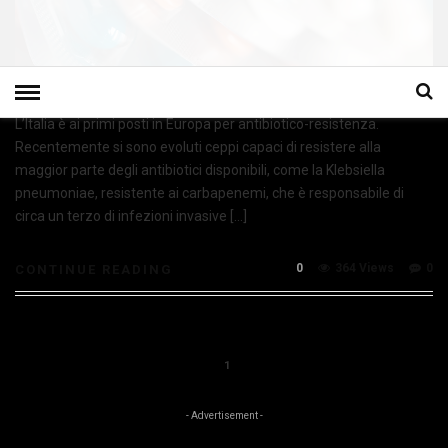
L’Italia è ai primi posti in Europa per antibiotico-resistenza.
Recentemente si sono evoluti ceppi capaci di resistere alla
maggior parte degli antibiotici disponibili, come la Klebsiella
pneumoniae, resistente ai carbapenemi, che è responsabile di
circa un terzo di infezioni invasive […]
0
364 Views
0
CONTINUE READING
1
- Advertisement -