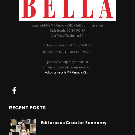
Copyright © GMP Periodici SRL - Tutti i diritti riservati
Sede legale: 00197 ROMA
Via Pietro Tacchini n.31
Codice Fiscale e P.IVA 11351601007
Tel. 0680660294 - Fax 0680692766
pressoffice[at]gmpperiodici.it
amministrazione[at]gmpperiodici.it
Policy privacy GMP Periodici S.r.l.
RECENT POSTS
Editoria vs Creator Economy