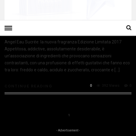
Angel Eau Sucrée: la nuova fragranza Edizione Limitata 2017
Appetitosa, addictive, assolutamente desiderabile, è
un’associazione di ingredienti che provocano sensazioni
contrastanti, con una profusione di effetti gustativi che fanno eco
tra loro: freddo e caldo, acidulo e zuccherato, croccante e […]
0
392 Views
0
CONTINUE READING
1
- Advertisement -