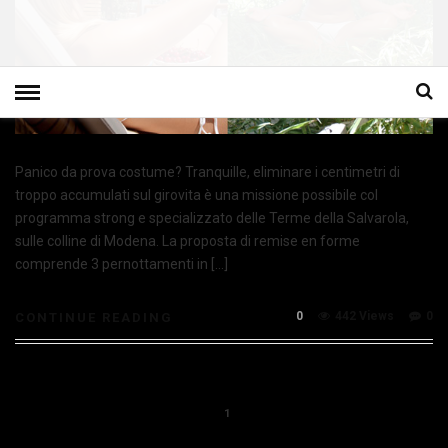
Panico da prova costume? Tranquille, eliminare i centimetri di
troppo accumulati sul girovita è una missione possibile col
programma strong e specializzato delle Terme della Salvarola,
sulle colline di Modena. La proposta di remise en forme
comprende 3 pernottamenti in […]
0
442 Views
0
CONTINUE READING
1