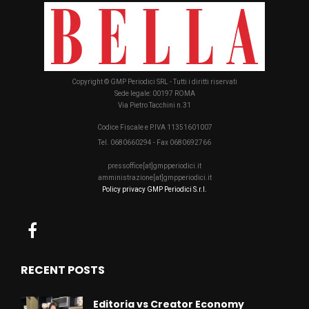
Copyright © GMP Periodici SRL - Tutti i diritti riservati
Sede legale: 00197 ROMA
Via Pietro Tacchini n.31
Codice Fiscale e P.IVA 11351601007
Tel. 0680660294 - Fax 0680692766
pressoffice[at]gmpperiodici.it
amministrazione[at]gmpperiodici.it
Policy privacy GMP Periodici S.r.l.
RECENT POSTS
Editoria vs Creator Economy