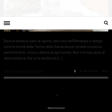
Bava di lumaca, siero di vipera, sale rosa dell’Himalaya e ciliegie
sono le novità delle Terme della Salvarola per un’abbronzatura
perfetta! Sole: croce e delizia di ogni estate. Non si è mai sazie di
abbronzatura, che ci fa sentire più […]
0
883 Views
0
CONTINUE READING
1
- Advertisement -