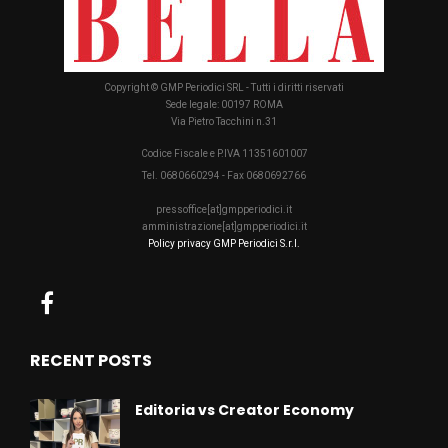
Copyright © GMP Periodici SRL - Tutti i diritti riservati
Sede legale: 00197 ROMA
Via Pietro Tacchini n.31
Codice Fiscale e P.IVA 11351601007
Tel. 0680660294 - Fax 0680692766
pressoffice[at]gmpperiodici.it
amministrazione[at]gmpperiodici.it
Policy privacy GMP Periodici S.r.l.
RECENT POSTS
Editoria vs Creator Economy