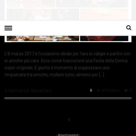
L’8 marzo 2017 è l’occasione ideale per fare le valigie e partire con
le amiche più care. Ecco come trascorrere una Festa della Donna
super originale. É giunto il momento di organizzare una
rimpatriata tra amiche, mollare tutto, almeno per […]
0
672 Views
0
CONTINUE READING
1
- Advertisement -