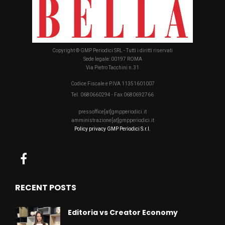
Copyright © GMP Periodici SRL - Tutti i diritti riservati
Sede legale: 00197 ROMA
Via Pietro Tacchini n.31
Codice Fiscale e P.IVA 11351601007
Tel. 0680660294 - Fax 0680692766
pressoffice[at]gmpperiodici.it
amministrazione[at]gmpperiodici.it
Policy privacy GMP Periodici S.r.l.
RECENT POSTS
Editoria vs Creator Economy