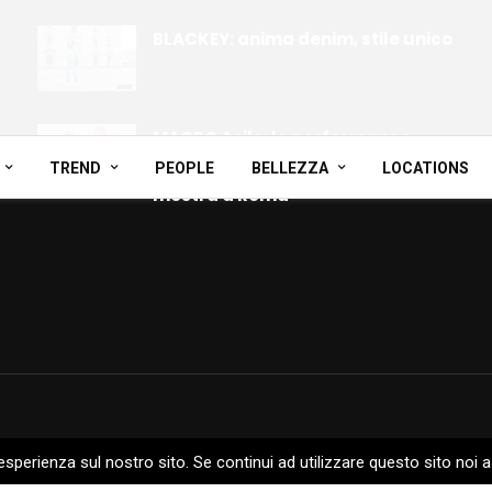
BLACKEY: anima denim, stile unico
MACRO Asilo: le performance
della venezuelana Nina Dotti in
TREND
PEOPLE
BELLEZZA
LOCATIONS
mostra a Roma
 esperienza sul nostro sito. Se continui ad utilizzare questo sito noi