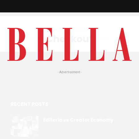
HOME
» CHECKOUT
Checkout
- Advertisement -
RECENT POSTS
Editoria vs Creator Economy