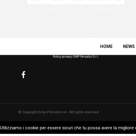
Copyright © GMP Periodici SRL - Tutti i diritti riservati
Sede legale: 00197 ROMA
Via Pietro Tacchini n.31
Codice Fiscale e P.IVA 11351601007
Tel. 0680660294 - Fax 0680692766
HOME
NEWS
pressoffice[at]gmpperiodici.it
amministrazione[at]gmpperiodici.it
Policy privacy GMP Periodici S.r.l.
© Copyright Gmp Periodici srl - All rights reserved
Utilizziamo i cookie per essere sicuri che tu possa avere la migliore